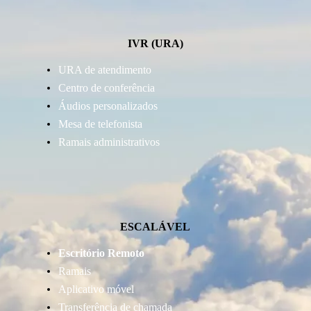
IVR (URA)
URA de atendimento
Centro de conferência
Áudios personalizados
Mesa de telefonista
Ramais administrativos
ESCALÁVEL
Escritório Remoto
Ramais
Aplicativo móvel
Transferência de chamada