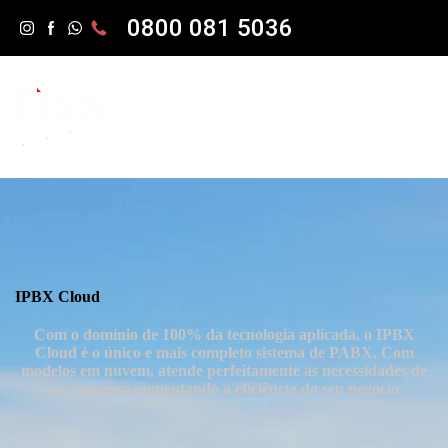
0800 081 5036
IPBX Cloud
Com o domínio de 100% da tecnologia aplicada, o IPBX
Cloud é o único e mais completo sistema de PABX. Com
modelos em nuvem, atende perfeitamente as necessidades de
sua empresa aumentando a eficiência do seu negócio.